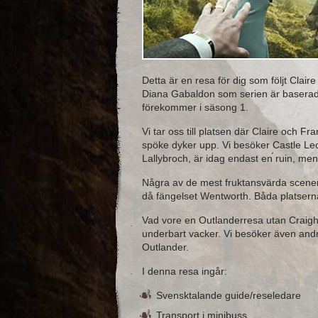
Detta är en resa för dig som följt Clair
Diana Gabaldon som serien är baserad 
förekommer i säsong 1.
Vi tar oss till platsen där Claire och F
spöke dyker upp. Vi besöker Castle L
Lallybroch, är idag endast en ruin, men 
Några av de mest fruktansvärda scenerna
då fängelset Wentworth. Båda platserna 
Vad vore en Outlanderresa utan Craigh
underbart vacker. Vi besöker även andra
Outlander.
I denna resa ingår:
Svensktalande guide/reseledare
Transport i minibuss