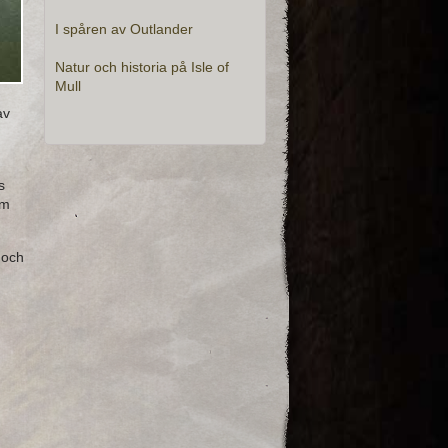
I spåren av Outlander
Natur och historia på Isle of
Mull
av
s
em
 och