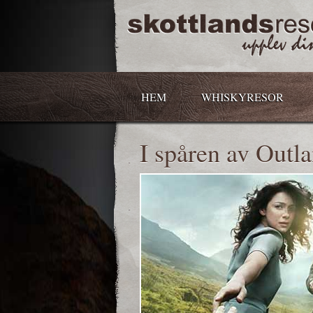
HEM
WHISKYRESOR
I spåren av Outl