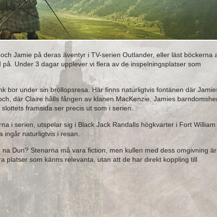
e och Jamie på deras äventyr i TV-serien Outlander, eller läst böckerna 
på. Under 3 dagar upplever vi flera av de inspelningsplatser som
rank bor under sin bröllopsresa. Här finns naturligtvis fontänen där Jamie
eoch, där Claire hålls fången av klanen MacKenzie. Jamies barndomsh
slottets framsida ser precis ut som i serien.
 i serien, utspelar sig i Black Jack Randalls högkvarter i Fort William
ingår naturligtvis i resan.
 na Dun? Stenarna må vara fiction, men kullen med dess omgivning är
 platser som känns relevanta, utan att de har direkt koppling till