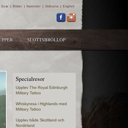
 Svar
|
Bilder
|
Kalender
|
Sidkarta
|
English
UPPER
SLOTTSBRÖLLOP
Specialresor
Upplev The Royal Edinburgh
Military Tattoo
Whiskyresa i Highlands med
Military Tattoo
Upplev både Skottland och
Nordirland