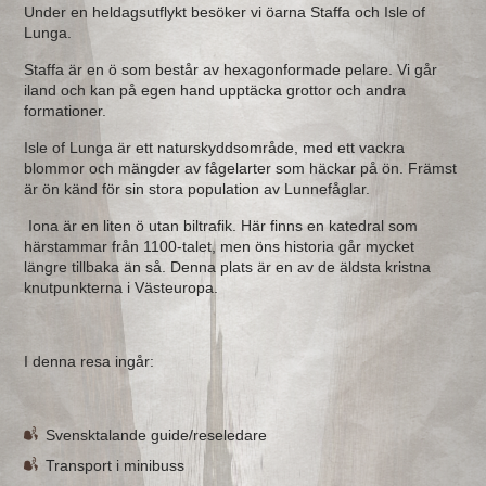
Under en heldagsutflykt besöker vi öarna Staffa och Isle of
Lunga.
Staffa är en ö som består av hexagonformade pelare. Vi går
iland och kan på egen hand upptäcka grottor och andra
formationer.
Isle of Lunga är ett naturskyddsområde, med ett vackra
blommor och mängder av fågelarter som häckar på ön. Främst
är ön känd för sin stora population av Lunnefåglar.
Iona är en liten ö utan biltrafik. Här finns en katedral som
härstammar från 1100-talet, men öns historia går mycket
längre tillbaka än så. Denna plats är en av de äldsta kristna
knutpunkterna i Västeuropa.
I denna resa ingår:
Svensktalande guide/reseledare
Transport i minibuss